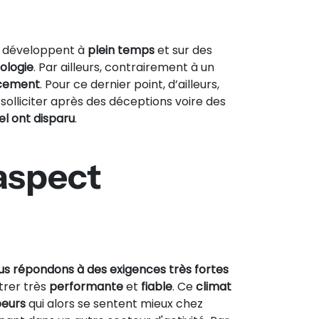
i développent à
plein temps
et sur des
ologie
. Par ailleurs, contrairement à un
acement
. Pour ce dernier point, d’ailleurs,
olliciter après des déceptions voire des
iel ont disparu
.
’aspect
us répondons à des
exigences très fortes
trer très
performante
et
fiable
. Ce
climat
peurs
qui alors se sentent mieux chez