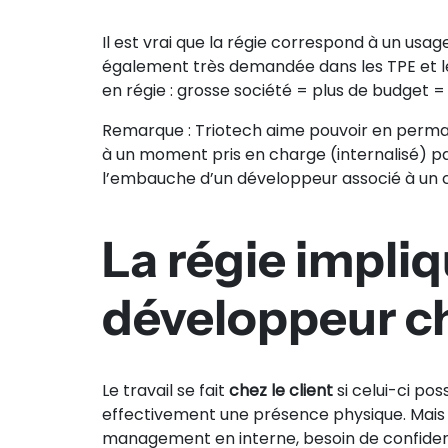
Il est vrai que la régie correspond à un usa
également très demandée dans les TPE et les
en régie : grosse société = plus de budget =
Remarque : Triotech aime pouvoir en permane
à un moment pris en charge (internalisé) par
l’embauche d’un développeur associé à un con
La régie impliq
développeur ch
Le travail se fait
chez le client
si celui-ci pos
effectivement une présence physique. Mais ch
management en interne, besoin de confident