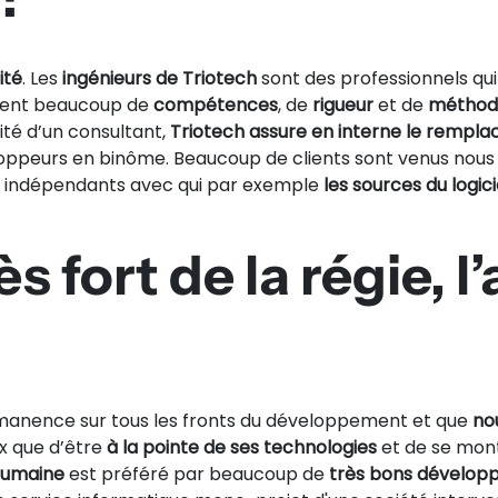
ité
. Les
ingénieurs de Triotech
sont des professionnels qu
tient beaucoup de
compétences
, de
rigueur
et de
méthod
lité d’un consultant,
Triotech assure en interne le rempl
oppeurs en binôme. Beaucoup de clients sont venus nous s
rs indépendants avec qui par exemple
les sources du logic
s fort de la régie, l
rmanence sur tous les fronts du développement et que
no
ix que d’être
à la pointe de ses technologies
et de se mon
 humaine
est préféré par beaucoup de
très bons dévelop