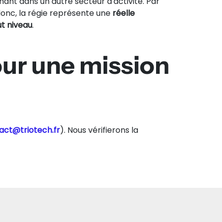
ant dans un autre secteur d'activité. Par
 donc, la régie représente une
réelle
t niveau
.
our une mission
act@triotech.fr
). Nous vérifierons la