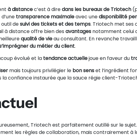
vent
à distance
c’est à dire
dans les bureaux de Triotech
(p
e d’une
transparence maximale
avec une
disponibilité p
 outil de
suivi des tickets et des temps
. Triotech met ses o
vail à distance offre bien des
avantages
notamment celui d
 meilleure
qualité de vie
au consultant. En revanche travaill
s’imprégner du métier du client
.
ucoup évolué et la
tendance actuelle
joue en faveur du
tr
iser
mais toujours privilégier le
bon sens
et l’ingrédient fo
is la confiance instaurée que la sauce régie client-Triotec
actuel
reusement, Triotech est parfaitement outillé sur le sujet
irement les règles de collaboration, mais contrairement à 