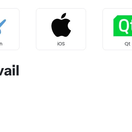
n
iOS
Qt
vail